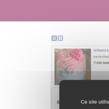
Artisans l
rue de cha
71390
SAIN
2 mains p
Le 29/08/2
Ce site util
Place de la 