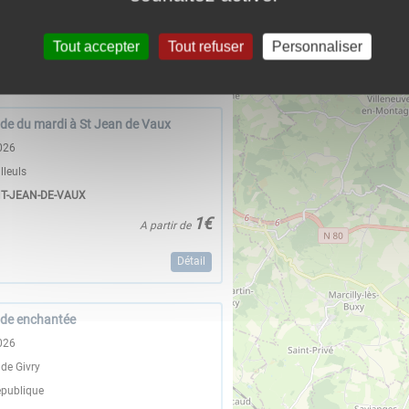
Y
Tout accepter
Tout refuser
Personnaliser
Détail
de du mardi à St Jean de Vaux
026
lleuls
NT-JEAN-DE-VAUX
1€
A partir de
Détail
ade enchantée
026
 de Givry
épublique