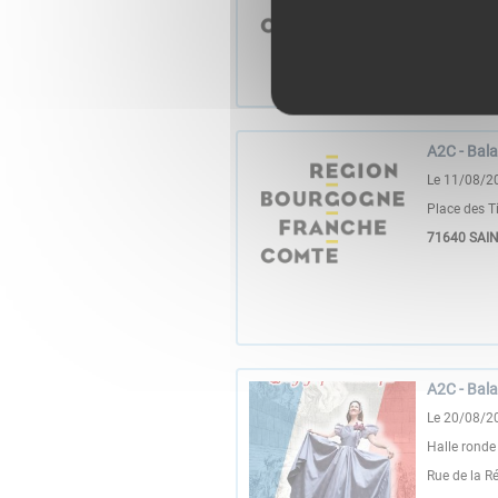
Le bourg
71390
FLE
A2C - Bala
Le 11/08/2
Place des Ti
71640
SAI
A2C - Bal
Le 20/08/2
Halle ronde
Rue de la R