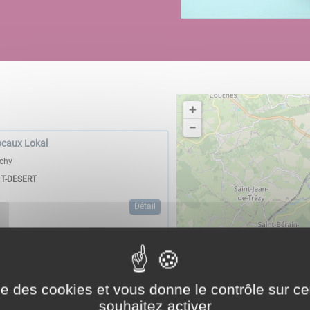
+
−
ocaux Lokal
uchy
T-DESERT
Détail
our demain
026
ise des cookies et vous donne le contrôle sur 
mairie
souhaitez activer