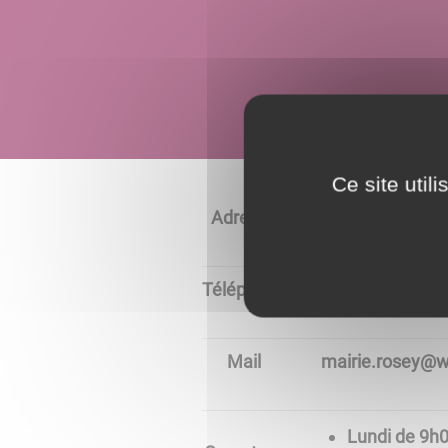
Ce site util
Adresse
22, rue de la G
Téléphone
03.85.47.91.68 
Mail
mairie.rosey@w
Lundi de 9h0